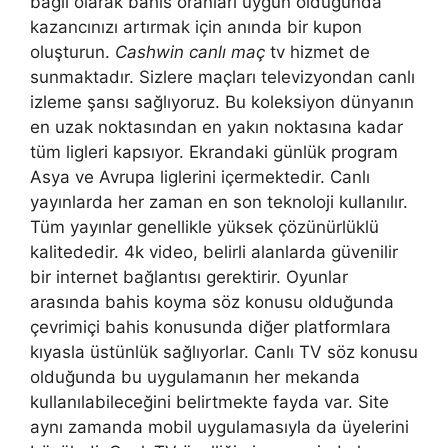
bağlı olarak bahis oranları uygun olduğunda
kazancınızı artırmak için anında bir kupon
oluşturun.
Cashwin canlı maç
tv hizmet de
sunmaktadır. Sizlere maçları televizyondan canlı
izleme şansı sağlıyoruz. Bu koleksiyon dünyanın
en uzak noktasından en yakın noktasına kadar
tüm ligleri kapsıyor. Ekrandaki günlük program
Asya ve Avrupa liglerini içermektedir. Canlı
yayınlarda her zaman en son teknoloji kullanılır.
Tüm yayınlar genellikle yüksek çözünürlüklü
kalitededir. 4k video, belirli alanlarda güvenilir
bir internet bağlantısı gerektirir. Oyunlar
arasında bahis koyma söz konusu olduğunda
çevrimiçi bahis konusunda diğer platformlara
kıyasla üstünlük sağlıyorlar. Canlı TV söz konusu
olduğunda bu uygulamanın her mekanda
kullanılabileceğini belirtmekte fayda var. Site
aynı zamanda mobil uygulamasıyla da üyelerini