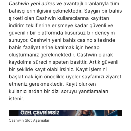
Cashwin yeni adres
ve avantajlı oranlarıyla tüm
bahisçilerin ilgisini çekmektedir. Saygın bir bahis
şirketi olan Cashwin kullanıcılarına kayıttan
indirim tekliflerine erişmeye kadar güvenli ve
güvenilir bir platformda kusursuz bir deneyim
sunuyor. Cashwin yeni bahis casino sitesinde
bahis faaliyetlerine katılmak için hesap
oluşturmanız gerekmektedir. Cashwin olarak
kaydolma süreci nispeten basittir. Artık güvenli
bir şekilde kayıt olabilirsiniz. Kayıt işlemini
başlatmak için öncelikle üyeler sayfamızı ziyaret
etmeniz gerekmektedir. Kayıt olurken
kullanıcılardan bir dizi soruyu yanıtlamaları
istenir.
Cashwin Slot Aşamaları