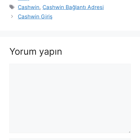
Etiketler
Cashwin
,
Cashwin Bağlantı Adresi
Cashwin Giriş
Yorum yapın
Yorum