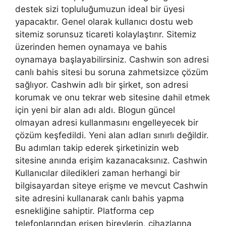
destek sizi topluluğumuzun ideal bir üyesi
yapacaktır. Genel olarak kullanıcı dostu web
sitemiz sorunsuz ticareti kolaylaştırır. Sitemiz
üzerinden hemen oynamaya ve bahis
oynamaya başlayabilirsiniz. Cashwin son adresi
canlı bahis sitesi bu soruna zahmetsizce çözüm
sağlıyor. Cashwin adlı bir şirket, son adresi
korumak ve onu tekrar web sitesine dahil etmek
için yeni bir alan adı aldı. Blogun güncel
olmayan adresi kullanmasını engelleyecek bir
çözüm keşfedildi. Yeni alan adları sınırlı değildir.
Bu adımları takip ederek şirketinizin web
sitesine anında erişim kazanacaksınız. Cashwin
Kullanıcılar diledikleri zaman herhangi bir
bilgisayardan siteye erişme ve mevcut Cashwin
site adresini kullanarak canlı bahis yapma
esnekliğine sahiptir. Platforma cep
telefonlarından erişen bireylerin, cihazlarına