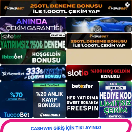
×
CASHWIN GİRİŞ İÇİN TIKLAYINIZ!