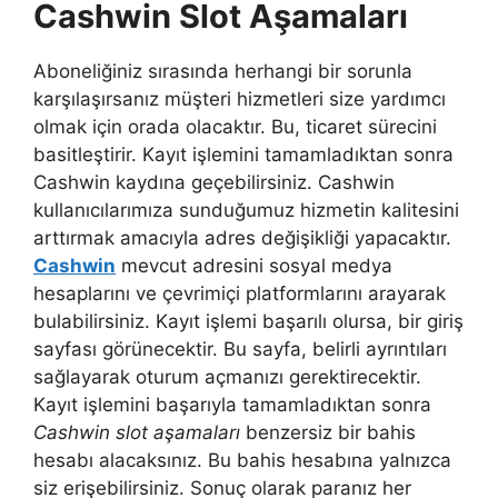
Cashwin Slot Aşamaları
Aboneliğiniz sırasında herhangi bir sorunla
karşılaşırsanız müşteri hizmetleri size yardımcı
olmak için orada olacaktır. Bu, ticaret sürecini
basitleştirir. Kayıt işlemini tamamladıktan sonra
Cashwin kaydına geçebilirsiniz. Cashwin
kullanıcılarımıza sunduğumuz hizmetin kalitesini
arttırmak amacıyla adres değişikliği yapacaktır.
Cashwin
mevcut adresini sosyal medya
hesaplarını ve çevrimiçi platformlarını arayarak
bulabilirsiniz. Kayıt işlemi başarılı olursa, bir giriş
sayfası görünecektir. Bu sayfa, belirli ayrıntıları
sağlayarak oturum açmanızı gerektirecektir.
Kayıt işlemini başarıyla tamamladıktan sonra
Cashwin slot aşamaları
benzersiz bir bahis
hesabı alacaksınız. Bu bahis hesabına yalnızca
siz erişebilirsiniz. Sonuç olarak paranız her