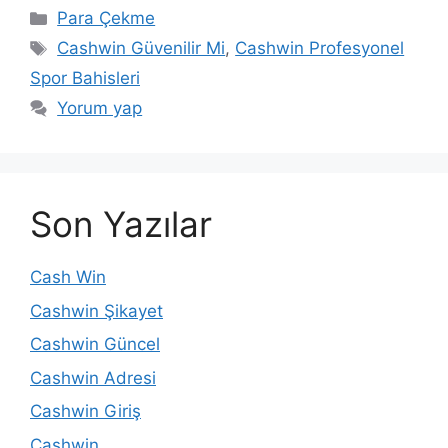
Kategoriler
Para Çekme
Etiketler
Cashwin Güvenilir Mi
,
Cashwin Profesyonel
Spor Bahisleri
Yorum yap
Son Yazılar
Cash Win
Cashwin Şikayet
Cashwin Güncel
Cashwin Adresi
Cashwin Giriş
Cashwin