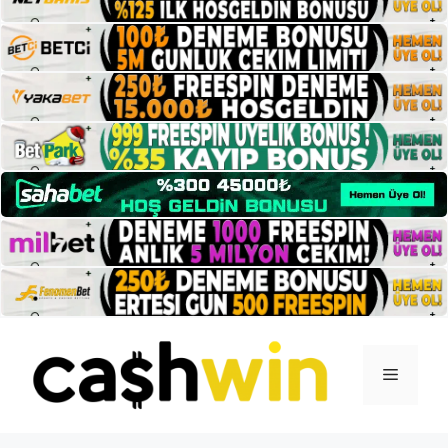
İçeriğe
atla
Menü