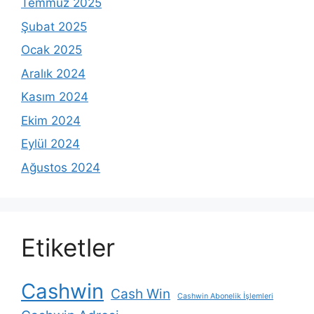
Temmuz 2025
Şubat 2025
Ocak 2025
Aralık 2024
Kasım 2024
Ekim 2024
Eylül 2024
Ağustos 2024
Etiketler
Cashwin
Cash Win
Cashwin Abonelik İşlemleri