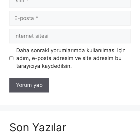
E-
posta
İnternet
sitesi
Daha sonraki yorumlarımda kullanılması için
adım, e-posta adresim ve site adresim bu
tarayıcıya kaydedilsin.
Son Yazılar