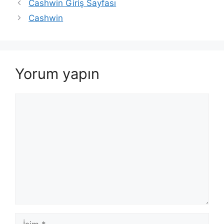
Cashwin Giriş Sayfası
Cashwin
Yorum yapın
Yorum
İsim