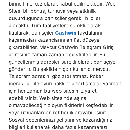
birincil merkez olarak kabul edilmektedir. Web
Sitesi bir bonus, turnuva veya etkinlik
duyurduğunda bahisçiler gerekli bilgileri
alacaktır. Tüm faaliyetlere sürekli olarak
katılarak, bahisçiler
Cashwin
faydalarını
kaçırmadan kazançlarını en üst düzeye
çıkarabilirler. Mevcut Cashwin Telegram Giriş
adresiniz zaman zaman değiştirilebilir. Bu
güncellenmiş adresler sürekli olarak bahisçiye
gönderilir. Bu şekilde hiçbir kullanıcı mevcut
Telegram adresini göz ardı etmez. Poker
meraklıları ile oyun hakkında tartışmalar yapmak
için her zaman bu web sitesini ziyaret
edebilirsiniz. Web sitesinde aşina
olmayabileceğiniz oyun fikirlerini keşfedebilir
veya uzmanlardan rehberlik arayabilirsiniz.
Sosyal becerilerinizi geliştirir ve kazandığınız
bilgileri kullanarak daha fazla kazanmanızı