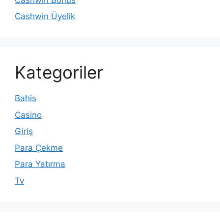
Cashwin Üyelik
Kategoriler
Bahis
Casino
Giriş
Para Çekme
Para Yatırma
Tv