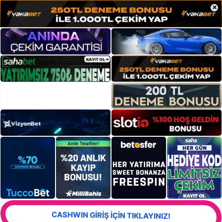
×
CASHWIN GİRİŞ İÇİN TIKLAYINIZ!