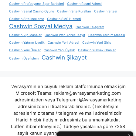
Cashwin Profesyonel Spor Bahisleri
Cashwin Resmi Adresi
Cashwin Sanal Casino Oyunu
Cashwin Site Kuralları
Cashwin Sitesi
Cashwin Site İnceleme
Cashwin SMS Hizmeti
Cashwin Sosyal Medya
Cashwin Telegram
Cashwin Vip Masalar
Cashwin Web Adresi Kayıt
Cashwin Yardım Masası
Cashwin Yatırım Üyelik
Cashwin Yeni Adresi
Cashwin Yeni Giriş
Cashwin Yeni Üyeler
Cashwin Yeni Üyelik
Cashwin Yüksek Oranlar
Cashwin Şikayet
Cashwin Üye İşlem
"Avrasya'nın en büyük reklam platformunda olmak için
Microsoft Teams:
reklam@avrasyamarketing.com
adresimizden veya Telegram: @Avrasyamarketing
adresimizden irtibat kurabilirsiniz. (Tek iletişim
adreslerimiz teams / telegram ve mail adresimizdir.
Harici hiçbir iletişim adresimiz bulunmamaktadır.
Lütfen itibar etmeyiniz.) Türkiye yasalarına göre 7258
sayılı kanun uyarınca yasa dışı bahis oynamanın