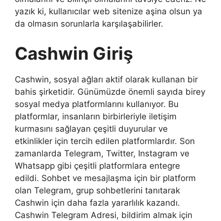
yazık ki, kullanıcılar web sitenize aşina olsun ya
da olmasın sorunlarla karşılaşabilirler.
Cashwin Giriş
Cashwin, sosyal ağları aktif olarak kullanan bir
bahis şirketidir. Günümüzde önemli sayıda birey
sosyal medya platformlarını kullanıyor. Bu
platformlar, insanların birbirleriyle iletişim
kurmasını sağlayan çeşitli duyurular ve
etkinlikler için tercih edilen platformlardır. Son
zamanlarda Telegram, Twitter, Instagram ve
Whatsapp gibi çeşitli platformlara entegre
edildi. Sohbet ve mesajlaşma için bir platform
olan Telegram, grup sohbetlerini tanıtarak
Cashwin için daha fazla yararlılık kazandı.
Cashwin Telegram Adresi, bildirim almak için