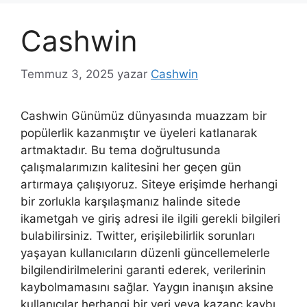
Cashwin
Temmuz 3, 2025
yazar
Cashwin
Cashwin Günümüz dünyasında muazzam bir
popülerlik kazanmıştır ve üyeleri katlanarak
artmaktadır. Bu tema doğrultusunda
çalışmalarımızın kalitesini her geçen gün
artırmaya çalışıyoruz. Siteye erişimde herhangi
bir zorlukla karşılaşmanız halinde sitede
ikametgah ve giriş adresi ile ilgili gerekli bilgileri
bulabilirsiniz. Twitter, erişilebilirlik sorunları
yaşayan kullanıcıların düzenli güncellemelerle
bilgilendirilmelerini garanti ederek, verilerinin
kaybolmamasını sağlar. Yaygın inanışın aksine
kullanıcılar herhangi bir veri veya kazanç kaybı