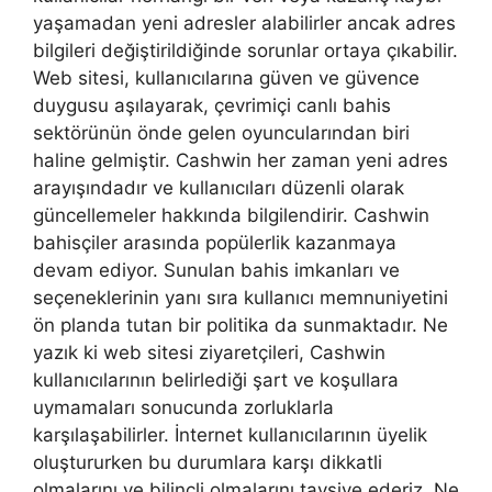
yaşamadan yeni adresler alabilirler ancak adres
bilgileri değiştirildiğinde sorunlar ortaya çıkabilir.
Web sitesi, kullanıcılarına güven ve güvence
duygusu aşılayarak, çevrimiçi canlı bahis
sektörünün önde gelen oyuncularından biri
haline gelmiştir. Cashwin her zaman yeni adres
arayışındadır ve kullanıcıları düzenli olarak
güncellemeler hakkında bilgilendirir. Cashwin
bahisçiler arasında popülerlik kazanmaya
devam ediyor. Sunulan bahis imkanları ve
seçeneklerinin yanı sıra kullanıcı memnuniyetini
ön planda tutan bir politika da sunmaktadır. Ne
yazık ki web sitesi ziyaretçileri, Cashwin
kullanıcılarının belirlediği şart ve koşullara
uymamaları sonucunda zorluklarla
karşılaşabilirler. İnternet kullanıcılarının üyelik
oluştururken bu durumlara karşı dikkatli
olmalarını ve bilinçli olmalarını tavsiye ederiz. Ne