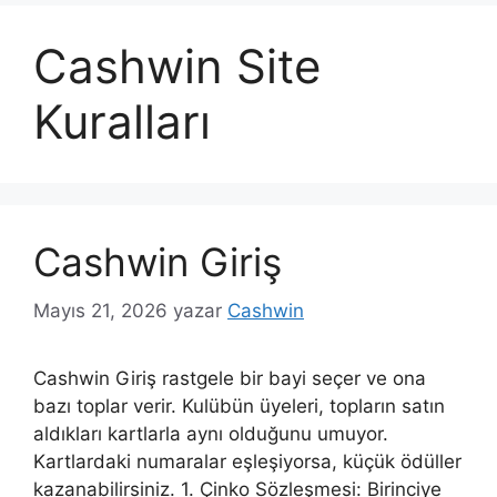
Cashwin Site
Kuralları
Cashwin Giriş
Mayıs 21, 2026
yazar
Cashwin
Cashwin Giriş rastgele bir bayi seçer ve ona
bazı toplar verir. Kulübün üyeleri, topların satın
aldıkları kartlarla aynı olduğunu umuyor.
Kartlardaki numaralar eşleşiyorsa, küçük ödüller
kazanabilirsiniz. 1. Çinko Sözleşmesi: Birinciye