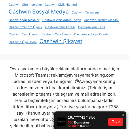
Cashwin Site İnceleme
Cashwin SMS Hizmeti
Cashwin Sosyal Medya
Cashwin Telegram
Cashwin Vip Masalar
Cashwin Web Adresi Kayıt
Cashwin Yardım Masası
Cashwin Yatırım Üyelik
Cashwin Yeni Adresi
Cashwin Yeni Giriş
Cashwin Yeni Üyeler
Cashwin Yeni Üyelik
Cashwin Yüksek Oranlar
Cashwin Şikayet
Cashwin Üye İşlem
"Avrasya'nın en büyük reklam platformunda olmak için
Microsoft Teams:
reklam@avrasyamarketing.com
adresimizden veya Telegram: @Avrasyamarketing
adresimizden irtibat kurabilirsiniz. (Tek iletişim
adreslerimiz teams / telegram ve mail adresimizdir.
Harici hiçbir iletişim adresimiz bulunmamaktadır.
Lütfen itibar etmeyiniz.) Türkiye yasalarına göre 7258
sayılı kanun uyarınca yasa dışı bahis oynamanın
cezaları mevcuttur. Şu an bulunduğunuz site hiç bir
şekilde illegal bahis oyunları oynatmıyor ve oynamaya