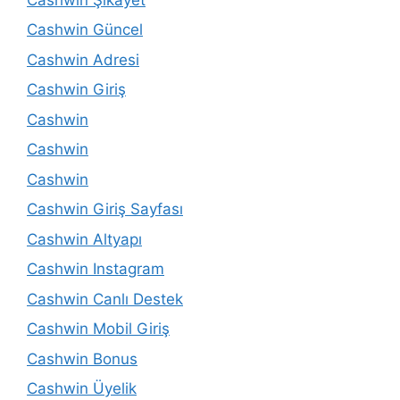
Cashwin Güncel
Cashwin Adresi
Cashwin Giriş
Cashwin
Cashwin
Cashwin
Cashwin Giriş Sayfası
Cashwin Altyapı
Cashwin Instagram
Cashwin Canlı Destek
Cashwin Mobil Giriş
Cashwin Bonus
Cashwin Üyelik