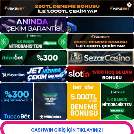
×
CASHWIN GİRİŞ İÇİN TIKLAYINIZ!